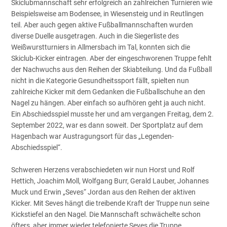
Skiclubmannschaft sehr erfolgreich an zahlreichen Turnieren wie
Beispielsweise am Bodensee, in Wiesensteig und in Reutlingen
teil. Aber auch gegen aktive Fußballmannschaften wurden
diverse Duelle ausgetragen. Auch in die Siegerliste des
Weißwurstturniers in Allmersbach im Tal, konnten sich die
Skiclub-Kicker eintragen. Aber der eingeschworenen Truppe fehlt
der Nachwuchs aus den Reihen der Skiabteilung. Und da Fußball
nicht in die Kategorie Gesundheitssport fällt, spielten nun
zahlreiche Kicker mit dem Gedanken die Fußballschuhe an den
Nagel zu hängen. Aber einfach so aufhören geht ja auch nicht.
Ein Abschiedsspiel musste her und am vergangen Freitag, dem 2.
September 2022, war es dann soweit. Der Sportplatz auf dem
Hagenbach war Austragungsort für das „Legenden-
Abschiedsspiel“.
Schweren Herzens verabschiedeten wir nun Horst und Rolf
Hettich, Joachim Moll, Wolfgang Burr, Gerald Lauber, Johannes
Muck und Erwin „Seves“ Jordan aus den Reihen der aktiven
Kicker. Mit Seves hängt die treibende Kraft der Truppe nun seine
Kickstiefel an den Nagel. Die Mannschaft schwächelte schon
öfters, aber immer wieder telefonierte Seves die Truppe